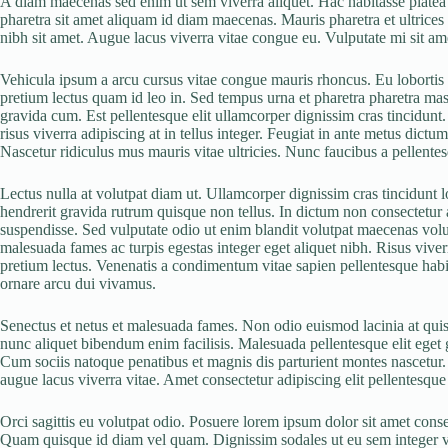
A diam maecenas sed enim ut sem viverra aliquet. Hac habitasse platea di
pharetra sit amet aliquam id diam maecenas. Mauris pharetra et ultrices 
nibh sit amet. Augue lacus viverra vitae congue eu. Vulputate mi sit 
Vehicula ipsum a arcu cursus vitae congue mauris rhoncus. Eu lobortis e
pretium lectus quam id leo in. Sed tempus urna et pharetra pharetra ma
gravida cum. Est pellentesque elit ullamcorper dignissim cras tincidunt. 
risus viverra adipiscing at in tellus integer. Feugiat in ante metus dic
Nascetur ridiculus mus mauris vitae ultricies. Nunc faucibus a pellentesqu
Lectus nulla at volutpat diam ut. Ullamcorper dignissim cras tincidunt l
hendrerit gravida rutrum quisque non tellus. In dictum non consectetur a 
suspendisse. Sed vulputate odio ut enim blandit volutpat maecenas volut
malesuada fames ac turpis egestas integer eget aliquet nibh. Risus viverr
pretium lectus. Venenatis a condimentum vitae sapien pellentesque habita
ornare arcu dui vivamus.
Senectus et netus et malesuada fames. Non odio euismod lacinia at quis 
nunc aliquet bibendum enim facilisis. Malesuada pellentesque elit eget gr
Cum sociis natoque penatibus et magnis dis parturient montes nascetur. 
augue lacus viverra vitae. Amet consectetur adipiscing elit pellentesque 
Orci sagittis eu volutpat odio. Posuere lorem ipsum dolor sit amet con
Quam quisque id diam vel quam. Dignissim sodales ut eu sem integer vit