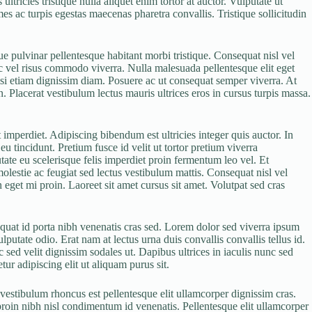
tricies tristique nulla aliquet enim tortor at auctor. Vulputate ut
s ac turpis egestas maecenas pharetra convallis. Tristique sollicitudin
e pulvinar pellentesque habitant morbi tristique. Consequat nisl vel
c vel risus commodo viverra. Nulla malesuada pellentesque elit eget
ilisi etiam dignissim diam. Posuere ac ut consequat semper viverra. At
. Placerat vestibulum lectus mauris ultrices eros in cursus turpis massa.
 imperdiet. Adipiscing bibendum est ultricies integer quis auctor. In
u tincidunt. Pretium fusce id velit ut tortor pretium viverra
tate eu scelerisque felis imperdiet proin fermentum leo vel. Et
molestie ac feugiat sed lectus vestibulum mattis. Consequat nisl vel
 eget mi proin. Laoreet sit amet cursus sit amet. Volutpat sed cras
equat id porta nibh venenatis cras sed. Lorem dolor sed viverra ipsum
putate odio. Erat nam at lectus urna duis convallis convallis tellus id.
sed velit dignissim sodales ut. Dapibus ultrices in iaculis nunc sed
ur adipiscing elit ut aliquam purus sit.
vestibulum rhoncus est pellentesque elit ullamcorper dignissim cras.
roin nibh nisl condimentum id venenatis. Pellentesque elit ullamcorper