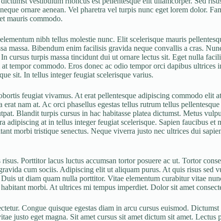
ctumst vestibulum rhoncus est pellentesque elit ullamcorper. Sed risus ul
neque ornare aenean. Vel pharetra vel turpis nunc eget lorem dolor. Fame
amet mauris commodo.
lementum nibh tellus molestie nunc. Elit scelerisque mauris pellentesqu
ssa massa. Bibendum enim facilisis gravida neque convallis a cras. Nun
In cursus turpis massa tincidunt dui ut ornare lectus sit. Eget nulla fac
tum at tempor commodo. Eros donec ac odio tempor orci dapibus ultrices in
e sit. In tellus integer feugiat scelerisque varius.
obortis feugiat vivamus. At erat pellentesque adipiscing commodo elit at
erat nam at. Ac orci phasellus egestas tellus rutrum tellus pellentesque e
pat. Blandit turpis cursus in hac habitasse platea dictumst. Metus vulpu
a adipiscing at in tellus integer feugiat scelerisque. Sapien faucibus et 
nt morbi tristique senectus. Neque viverra justo nec ultrices dui sapien
risus. Porttitor lacus luctus accumsan tortor posuere ac ut. Tortor cons
avida cum sociis. Adipiscing elit ut aliquam purus. At quis risus sed vul
Duis ut diam quam nulla porttitor. Vitae elementum curabitur vitae nunc 
habitant morbi. At ultrices mi tempus imperdiet. Dolor sit amet consectet
sectetur. Congue quisque egestas diam in arcu cursus euismod. Dictumst 
ae justo eget magna. Sit amet cursus sit amet dictum sit amet. Lectus p