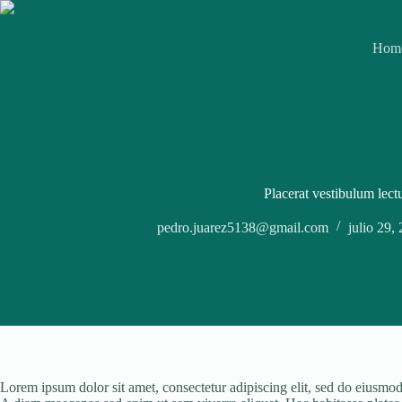
Saltar
al
contenido
Hom
Placerat vestibulum lect
pedro.juarez5138@gmail.com
julio 29,
Lorem ipsum dolor sit amet, consectetur adipiscing elit, sed do eiusmod 