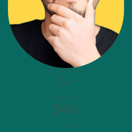
Years of experience
5+
Best returns
34%
Clients